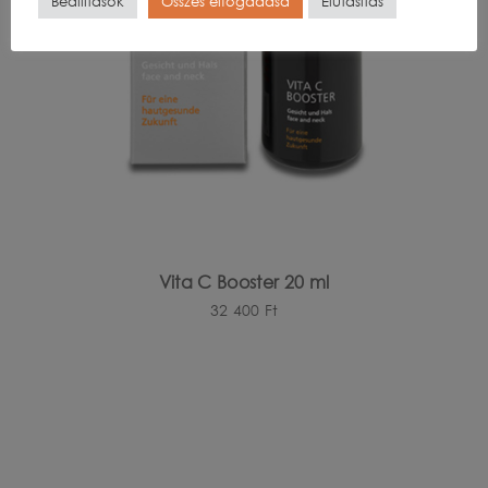
Beállítások
Összes elfogadása
Elutasítás
Vita C Booster 20 ml
32 400
Ft