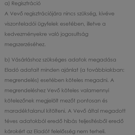
a) Regisztráció
A Vevő regisztrációjára nincs szükség, kivéve
viszonteladói ügyfelek esetében, illetve a
kedvezményekre való jogosultság
megszerzéséhez.
b) Vásárláshoz szükséges adatok megadása
Eladó adatait minden ajánlat (a továbbiakban:
megrendelés) esetében köteles megadni. A
megrendeléshez Vevő köteles valamennyi
kötelezőnek megjelölt mezőt pontosan és
maradéktalanul kitölteni. A Vevő által megadott
téves adatokból eredő hibás teljesítésből eredő
károkért az Eladót felelősség nem terheli.