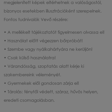
megjelenített képek eltérhetnek a valóságostól,
bizonyos esetekben illusztrációként szerepelnek.
Fontos tudnivalók Vevő részére:
• A mellékelt tájékoztatót figyelmesen olvassa el!
• Használat előtt végezzen bőrpróbát!
• Szembe vagy nyálkahártyára ne kerüljön!
• Csak külső használatra!
• Várandósság, szoptatás alatt kérje ki
szakembereink véleményét.
• Gyermekek elől gondosan zárja el!
• Tárolás: fénytől védett, száraz, hűvös helyen,
eredeti csomagolásban.