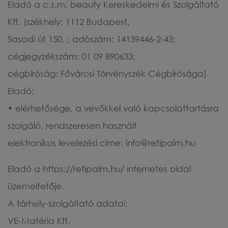
Eladó a c.s.m. beauty Kereskedelmi és Szolgáltató
Kft. (székhely: 1112 Budapest,
Sasadi út 150. ; adószám: 14139446-2-43;
cégjegyzékszám: 01 09 890633;
cégbíróság: Fővárosi Törvényszék Cégbírósága).
Eladó:
• elérhetősége, a vevőkkel való kapcsolattartásra
szolgáló, rendszeresen használt
elektronikus levelezési címe:
info@retipalm.hu
Eladó a https://retipalm.hu/ internetes oldal
üzemeltetője.
A tárhely-szolgáltató adatai:
VE-Matéria Kft.