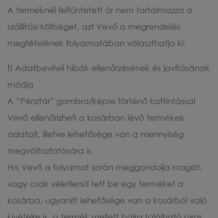
A terméknél feltüntetett ár nem tartalmazza a
szállítási költséget, azt Vevő a megrendelés
megtételének folyamatában választhatja ki.
f) Adatbeviteli hibák ellenőrzésének és javításának
módja
A “Pénztár” gombra/képre történő kattintással
Vevő ellenőrizheti a kosárban lévő termékek
adatait, illetve lehetősége van a mennyiség
megváltoztatására is.
Ha Vevő a folyamat során meggondolja magát,
vagy csak véletlenül tett be egy terméket a
kosárba, ugyanitt lehetősége van a kosárból való
kivételre is, a termék mellett balra található piros