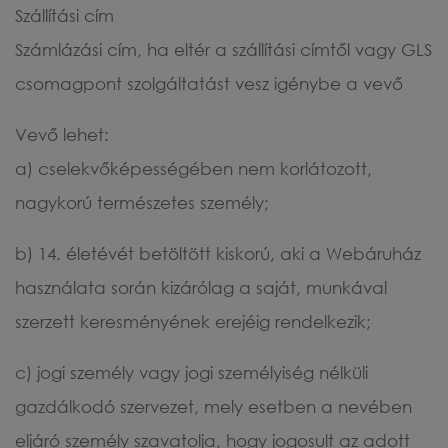
Szállítási cím
Számlázási cím, ha eltér a szállítási címtől vagy GLS
csomagpont szolgáltatást vesz igénybe a vevő
Vevő lehet:
a) cselekvőképességében nem korlátozott,
nagykorú természetes személy;
b) 14. életévét betöltött kiskorú, aki a Webáruház
használata során kizárólag a saját, munkával
szerzett keresményének erejéig rendelkezik;
c) jogi személy vagy jogi személyiség nélküli
gazdálkodó szervezet, mely esetben a nevében
eljáró személy szavatolja, hogy jogosult az adott