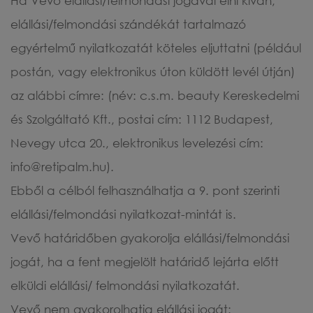
Ha Vevő elállási/felmondási jogával élni kíván,
elállási/felmondási szándékát tartalmazó
egyértelmű nyilatkozatát köteles eljuttatni (például
postán, vagy elektronikus úton küldött levél útján)
az alábbi címre: (név: c.s.m. beauty Kereskedelmi
és Szolgáltató Kft., postai cím: 1112 Budapest,
Nevegy utca 20., elektronikus levelezési cím:
info@retipalm.hu).
Ebből a célból felhasználhatja a 9. pont szerinti
elállási/felmondási nyilatkozat-mintát is.
Vevő határidőben gyakorolja elállási/felmondási
jogát, ha a fent megjelölt határidő lejárta előtt
elküldi elállási/ felmondási nyilatkozatát.
Vevő nem gyakorolhatja elállási jogát: