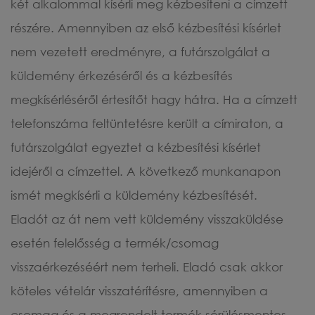
két alkalommal kísérli meg kézbesíteni a címzett
részére. Amennyiben az első kézbesítési kísérlet
nem vezetett eredményre, a futárszolgálat a
küldemény érkezéséről és a kézbesítés
megkísérléséről értesítőt hagy hátra. Ha a címzett
telefonszáma feltüntetésre került a címiraton, a
futárszolgálat egyeztet a kézbesítési kísérlet
idejéről a címzettel. A következő munkanapon
ismét megkísérli a küldemény kézbesítését.
Eladót az át nem vett küldemény visszaküldése
esetén felelősség a termék/csomag
visszaérkezéséért nem terheli. Eladó csak akkor
köteles vételár visszatérítésre, amennyiben a
csomag és a megrendelt termék sérülésmentes,