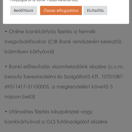
Megrendeléskor a Vevő a következő fizetési
Beállítások
Összes elfogadása
Elutasítás
módok közül választhat:
• Online bankkártyás fizetés a termék
megvásárlásakor (CIB Bank rendszerén keresztül,
bármilyen kártyával)
• Banki előreutalás viszonteladóink részére (c.s.m.
beauty Kereskedelmi és Szolgáltató Kft. 10701087-
69511417-51100005, a megrendelést követő 5
napon belül)
• Utánvétes fizetés készpénzzel vagy
bankkártyával a GLS futárszolgálat részére