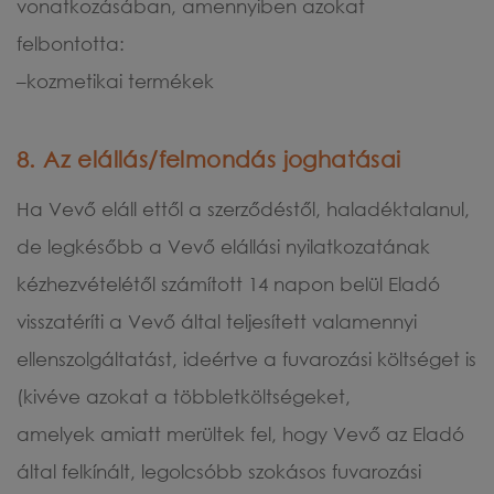
vonatkozásában, amennyiben azokat
felbontotta:
–kozmetikai termékek
8. Az elállás/felmondás joghatásai
Ha Vevő eláll ettől a szerződéstől, haladéktalanul,
de legkésőbb a Vevő elállási nyilatkozatának
kézhezvételétől számított 14 napon belül Eladó
visszatéríti a Vevő által teljesített valamennyi
ellenszolgáltatást, ideértve a fuvarozási költséget is
(kivéve azokat a többletköltségeket,
amelyek amiatt merültek fel, hogy Vevő az Eladó
által felkínált, legolcsóbb szokásos fuvarozási