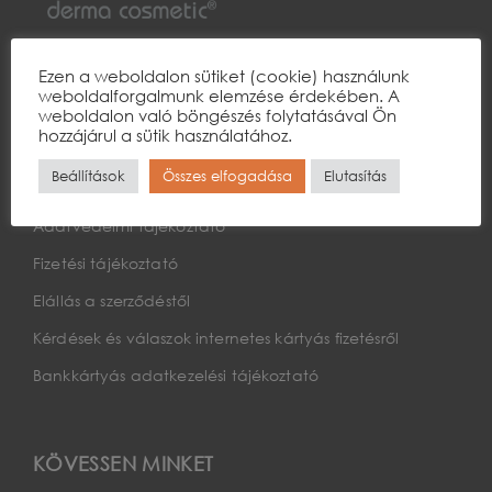
Ezen a weboldalon sütiket (cookie) használunk
weboldalforgalmunk elemzése érdekében. A
ONLINE RENDELÉS
weboldalon való böngészés folytatásával Ön
hozzájárul a sütik használatához.
Fiókom
Beállítások
Összes elfogadása
Elutasítás
Általános Szerződési Feltételek
Adatvédelmi tájékoztató
Fizetési tájékoztató
Elállás a szerződéstől
Kérdések és válaszok internetes kártyás fizetésről
Bankkártyás adatkezelési tájékoztató
KÖVESSEN MINKET