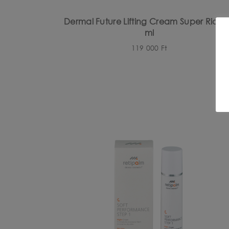
Dermal Future Lifting Cream Super Rich 
ml
119 000
Ft