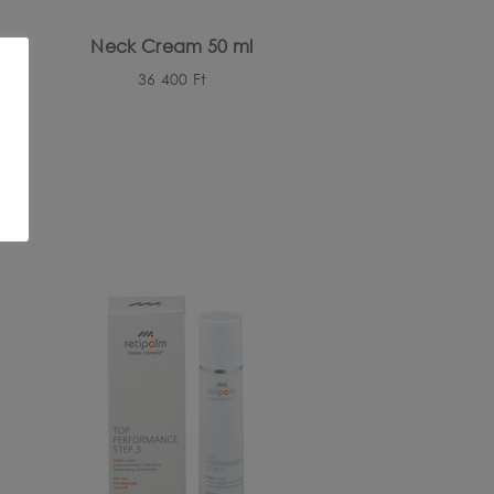
Neck Cream 50 ml
36 400
Ft