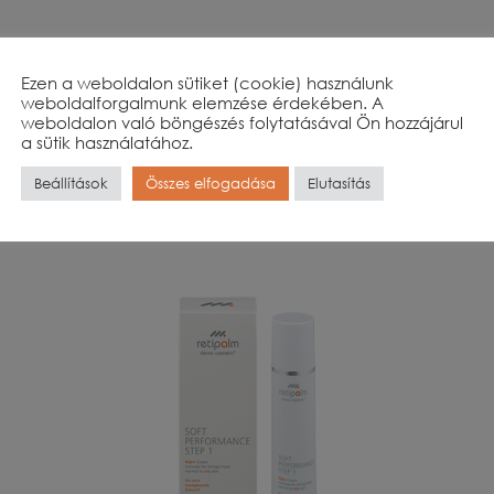
50
High Performance Night Cream dry skin 50
ml
Ezen a weboldalon sütiket (cookie) használunk
weboldalforgalmunk elemzése érdekében. A
39 900
Ft
weboldalon való böngészés folytatásával Ön hozzájárul
a sütik használatához.
Elfogyott
Beállítások
Összes elfogadása
Elutasítás