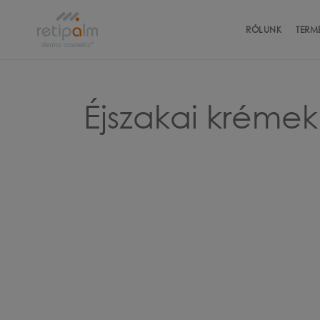
RÓLUNK
TERM
TIS
Éjszakai krémek
TO
BO
NA
ÉJ
SZ
MA
SPE
FÉ
SZÍ
TES
A 
RET
CB