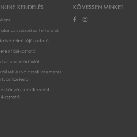
NLINE RENDELÉS
KÖVESSEN MINKET
iókom
talános Szerződési Feltételek
atvédelmi tájékoztató
zetési tájékoztató
állás a szerződéstől
rdések és válaszok internetes
rtyás fizetésről
nkkártyás adatkezelési
jékoztató