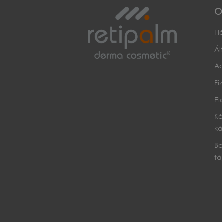
O
F
Ál
Ad
Fi
El
Ké
ká
Ba
tá