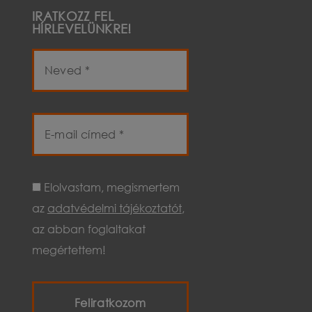
IRATKOZZ FEL
HÍRLEVELÜNKRE!
Név
E-
mail
cím
Elolvastam, megismertem
az
adatvédelmi tájékoztatót
,
az abban foglaltakat
megértettem!