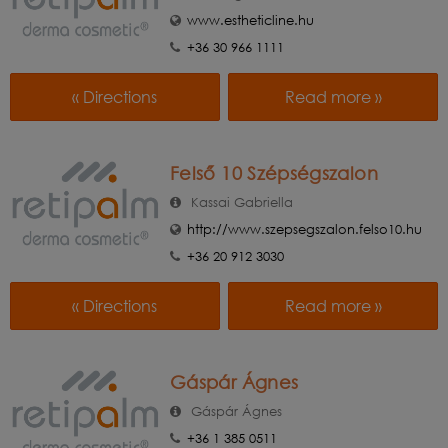
www.estheticline.hu
+36 30 966 1111
« Directions
Read more »
Felső 10 Szépségszalon
Kassai Gabriella
http://www.szepsegszalon.felso10.hu
+36 20 912 3030
« Directions
Read more »
Gáspár Ágnes
Gáspár Ágnes
+36 1 385 0511