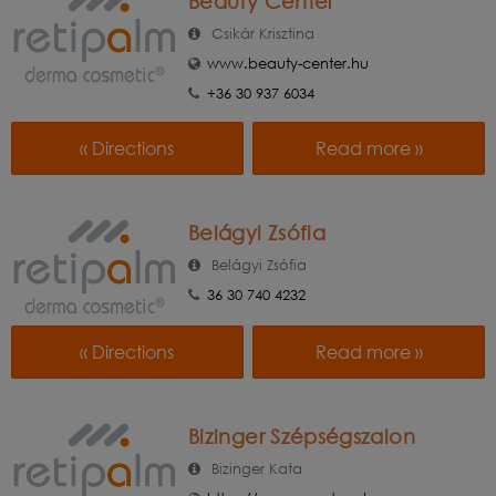
Beauty Center
Csikár Krisztina
www.beauty-center.hu
+36 30 937 6034
« Directions
Read more »
Belágyi Zsófia
Belágyi Zsófia
36 30 740 4232
« Directions
Read more »
Bizinger Szépségszalon
Bizinger Kata