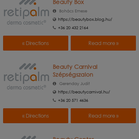
Beauty Box
Bohács Emese
https://beautybox.blog.hu/
+36 20 432 2164
« Directions
Read more »
Beauty Carnival
Szépségszalon
Gerenday Judit
https://beautycarnival.hu/
+36 20 571 4636
« Directions
Read more »