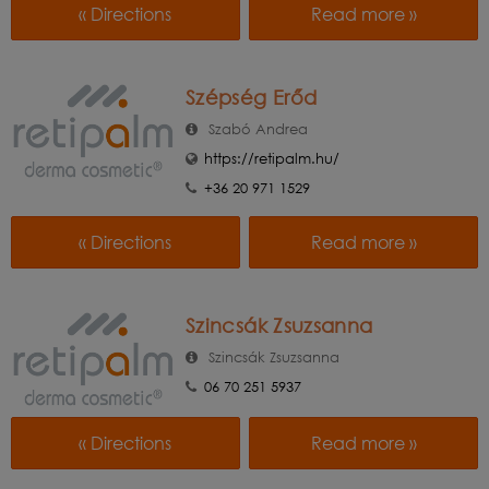
« Directions
Read more »
Szépség Erőd
Szabó Andrea
https://retipalm.hu/
+36 20 971 1529
« Directions
Read more »
Szincsák Zsuzsanna
Szincsák Zsuzsanna
06 70 251 5937
« Directions
Read more »