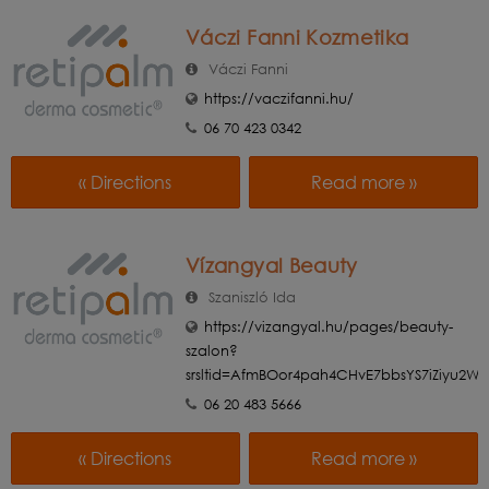
Váczi Fanni Kozmetika
Váczi Fanni
https://vaczifanni.hu/
06 70 423 0342
« Directions
Read more »
Vízangyal Beauty
Szaniszló Ida
https://vizangyal.hu/pages/beauty-
szalon?
srsltid=AfmBOor4pah4CHvE7bbsYS7iZiyu2
06 20 483 5666
« Directions
Read more »