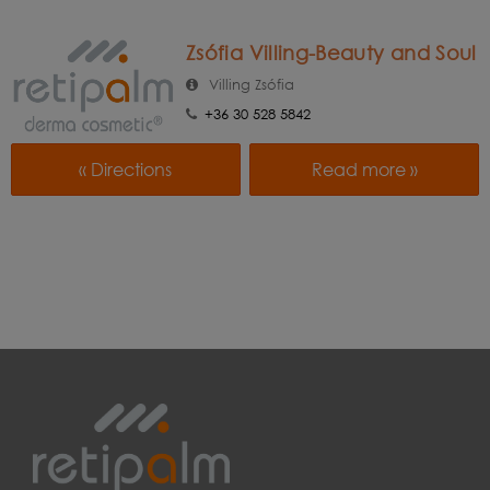
Zsófia Villing-Beauty and Soul
Villing Zsófia
+36 30 528 5842
« Directions
Read more »