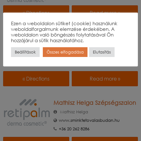
« Directions
Read more »
Ezen a weboldalon sütiket (cookie) használunk
weboldalforgalmunk elemzése érdekében. A
weboldalon való böngészés folytatásával Ön
Judit Beauty by Nagy Judit
hozzájárul a sütik használatához.
Nagy Judit
Beállítások
Összes elfogadása
Elutasítás
http://www.juditbeauty.hu
+36 30 594 4020
« Directions
Read more »
Mathisz Helga Szépségszalon
Mathisz Helga
www.sminktetovalasbudan.hu
+36 20 262 8286