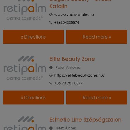
Katalin
www.svebiskatalin.hu
+36304335574
« Directions
Read more »
Elite Beauty Zone
Péter Antónia
https://elitebeautyzone.hu/
+36 70 701 0577
« Directions
Read more »
Esthetic Line Szépségszalon
Tresz Ágnes