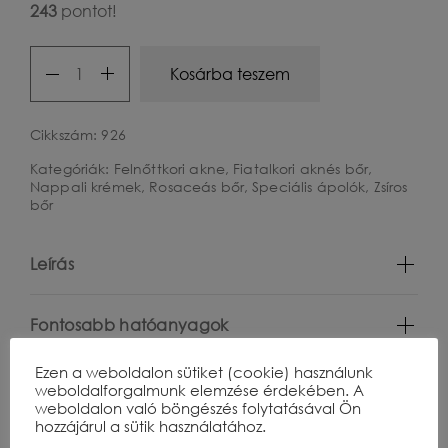
243
pontot!
Sebum
Kosárba teszem
Control
50
Cikkszám:
926
ml
Kategóriák:
Felnőttkori akne
,
Fiatalkori aknés bőr
,
quantity
Nappali krémek
,
Rosaceás bőr
,
Speciális ápolók
,
Zsíros
bőr
Leírás
Fontosabb hatóanyagok
Ezen a weboldalon sütiket (cookie) használunk
Összetevők
weboldalforgalmunk elemzése érdekében. A
weboldalon való böngészés folytatásával Ön
hozzájárul a sütik használatához.